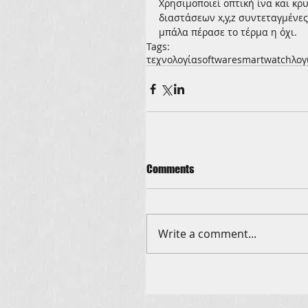
Χρησιμοποιεί οπτική ίνα και κρ
διαστάσεων x,y,z συντεταγμένε
μπάλα πέρασε το τέρμα η όχι.  
Tags:
τεχνολογία
software
smartwatch
λογ
Comments
Write a comment...