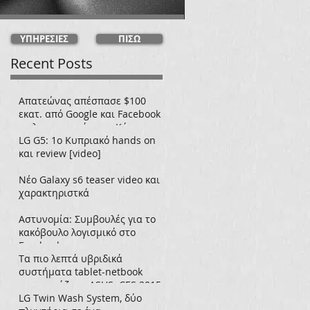
ΥΠΗΡΕΣΙΕΣ
ΠΙΣΩ
Recent Posts
Απατεώνας απέσπασε $100
εκατ. από Google και Facebook
σε λογαριασμό στην Κύπρο.
LG G5: 1ο Κυπριακό hands on
και review [video]
Νέο Galaxy s6 teaser video και
χαρακτηριστκά
Aστυνομία: Συμβουλές για το
κακόβουλο λογισμικό στο
Facebook
Tα πιο λεπτά υβριδικά
συστήματα tablet-netbook
παρουσιάζει η ASUS. CES 2015
LG Twin Wash System, δύο