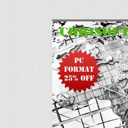
CHRISOFT
Tεχ
PC
Μαθ
Format
Ιστ
25% off