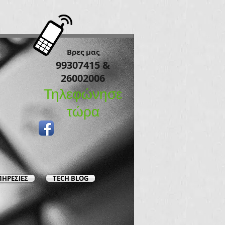
​Βρες μας
99307415 &
26002006
Τηλεφώνησε
τώρα​
ΠΗΡΕΣΙΕΣ
TECH BLOG