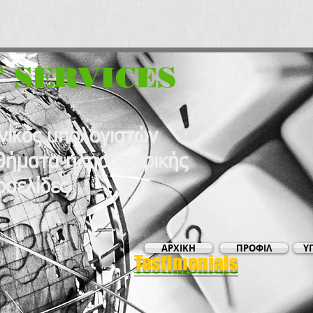
 SERVICES
νικός υπολογιστών
ήματα πληροφορικής
οσελίδες
ΑΡΧΙΚΗ
ΠΡΟΦΙΛ
Υ
Testimonials