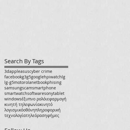
Search By Tags
3d
apple
asus
cyber crime
facebook
g3
g5
google
hp
iwatch
lg
lg-g5
motorola
netbook
phising
samsung
scam
smartphone
smartwatch
software
sony
tablet
windows
έξυπνο ρολόι
εφαρμογή
κινητή τηλεφωνία
κινητό
λογισμικό
οθόνη
πληροφορική
τεχνολογία
τηλεόραση
φήμες