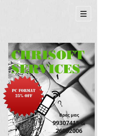
CHRISOFT
SERVICES
PC Format
25% off
​Βρες μας
99307415
&
26002006