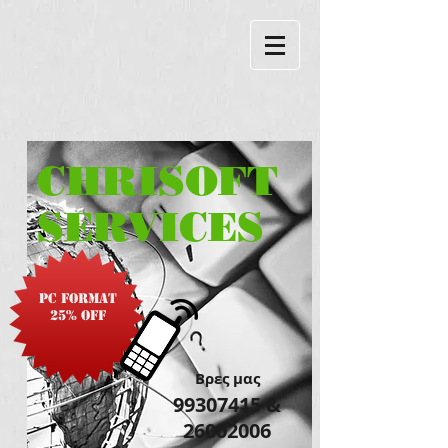
CHRISOFT
SERVICES
PC Format
25% off
​Βρες μας
99307415
&
26002006