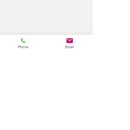
Phone
Email
Ένα χρυσό ρολόι της
Apple φέρεται να κοστίζει
περισσότερο από 10 νέα
iPads